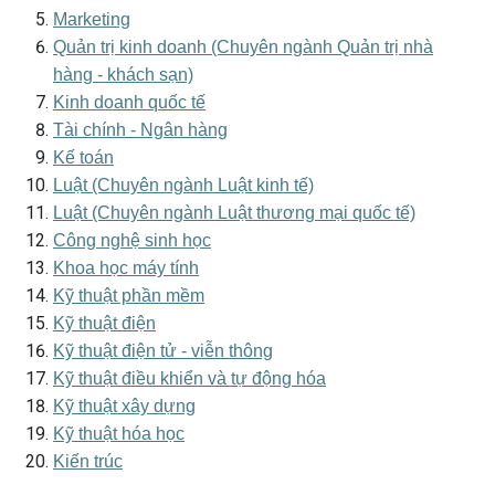
Marketing
Quản trị kinh doanh (Chuyên ngành Quản trị nhà
hàng - khách sạn)
Kinh doanh quốc tế
Tài chính - Ngân hàng
Kế toán
Luật (Chuyên ngành Luật kinh tế)
Luật (Chuyên ngành Luật thương mại quốc tế)
Công nghệ sinh học
Khoa học máy tính
Kỹ thuật phần mềm
Kỹ thuật điện
Kỹ thuật điện tử - viễn thông
Kỹ thuật điều khiển và tự động hóa
Kỹ thuật xây dựng
Kỹ thuật hóa học
Kiến trúc